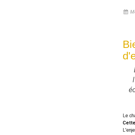
Me
Bi
d'
é
Le ch
Cette
L'enj