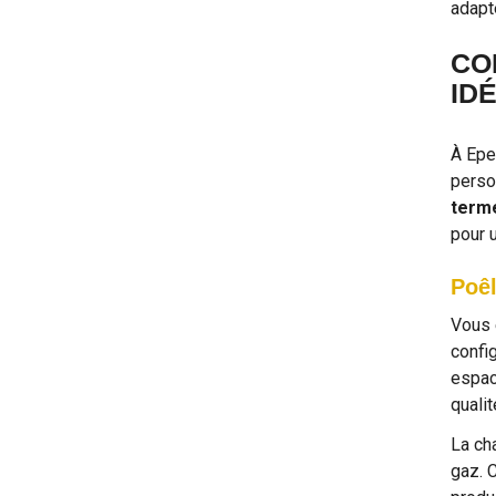
adapt
CO
ID
À Epe
perso
terme
pour 
Poêl
Vous 
confi
espac
quali
La cha
gaz. 