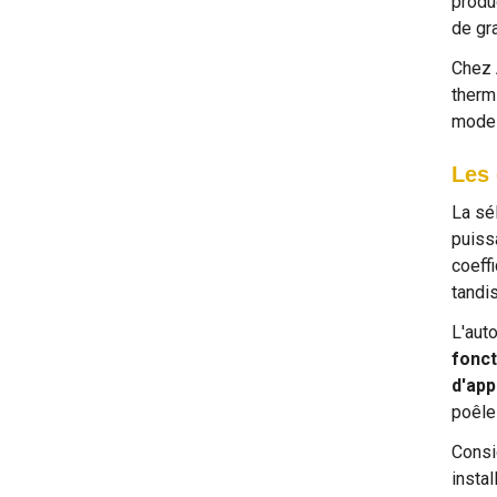
produ
de gr
Chez 
therm
modes
Les 
La sé
puiss
coeff
tandi
L'aut
fonct
d'app
poêle
Consi
insta