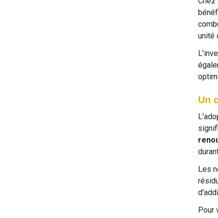
Chez 
bénéf
combu
unité
L'inv
égale
optimi
Un c
L'ado
signi
renou
duran
Les n
résid
d'addi
Pour 