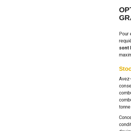
OP
GR
Pour 
requiè
sont 
maxim
Stoc
Avez-
conse
combu
combu
tonne
Conce
condi