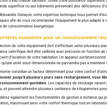
ction d'eau chaude sanitaire. Dotée d'une puissance supérieure, 
ande superficie ou aux bâtiments présentant des déficiences d'is
Alexandre Duhayon, notre expertise technique nous permet d'éva
iques afin de vous recommander l'équipement le plus adapté à vot
 de consommation énergétique.
critères essentiels pour un investissement réu
lection de votre équipement doit s'effectuer selon plusieurs pa
ance calorifique doit être calibrée avec précision en fonction de 
icient d'isolation de votre habitation. Un appareil surdimensionné
s qu'une unité sous-dimensionnée ne parviendra pas à maintenir u
onomie constitue un facteur déterminant pour votre confort d'utili
ionner jusqu'à plusieurs jours sans rechargement, vous lib
rovisionnement quotidien
. Les capacités de stockage varient
s, et peuvent atteindre plusieurs centaines de kilogrammes pour
dérez également les fonctionnalités de gestion à distance qui p
llation, maximisant ainsi votre confort thermique tout en rationa