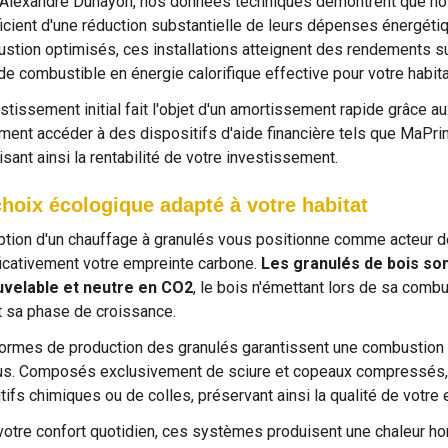
Alexandre Duhayon, nos données techniques démontrent que nos
icient d'une réduction substantielle de leurs dépenses énergét
stion optimisés, ces installations atteignent des rendements s
 de combustible en énergie calorifique effective pour votre habita
estissement initial fait l'objet d'un amortissement rapide grâc
ment accéder à des dispositifs d'aide financière tels que MaPrim
sant ainsi la rentabilité de votre investissement.
hoix écologique adapté à votre habitat
ption d'un chauffage à granulés vous positionne comme acteur de
ficativement votre empreinte carbone.
Les granulés de bois s
velable et neutre en CO2
, le bois n'émettant lors de sa comb
t sa phase de croissance.
ormes de production des granulés garantissent une combustion 
us. Composés exclusivement de sciure et copeaux compressés, 
tifs chimiques ou de colles, préservant ainsi la qualité de votre 
votre confort quotidien, ces systèmes produisent une chaleur h