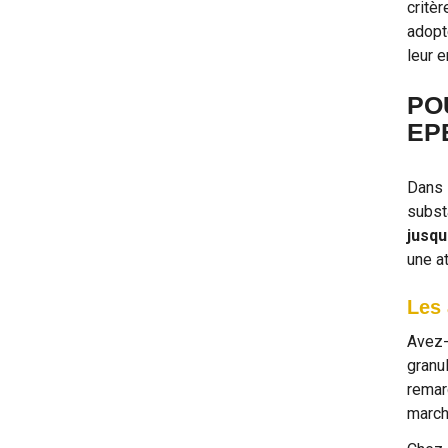
critè
adopt
leur 
PO
EP
Dans 
subst
jusqu
une at
Les 
Avez-
granu
remar
march