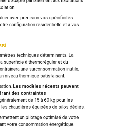
elle s'adapte parfaitement aux habitations
olation.
luer avec précision vos spécificités
re configuration résidentielle et à vos
ssi
ramètres techniques déterminants. La
la superficie à thermoréguler et du
 entraînera une surconsommation inutile,
n niveau thermique satisfaisant.
sation.
Les modèles récents peuvent
érant des contraintes
 généralement de 15 à 60 kg pour les
 les chaudières équipées de silos dédiés.
ermettent un pilotage optimisé de votre
lisant votre consommation énergétique.